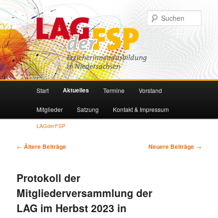
Such
Hauptmenü
Aktuelles
Start
Termine
Vorstand
Zum
Zum
Mitglieder
Satzung
Kontakt & Impressum
primären
sekundären
LAGderFSP
Inhalt
Inhalt
Beitragsnavigation
←
Ältere Beiträge
Neuere Beiträge
→
springen
springen
Protokoll der
Mitgliederversammlung der
LAG im Herbst 2023 in