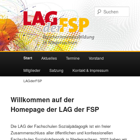
Such
Hauptmenü
Start
Aktuelles
Termine
Vorstand
Zum
Zum
Mitglieder
Satzung
Kontakt & Impressum
primären
sekundären
LAGderFSP
Inhalt
Inhalt
Willkommen auf der
springen
springen
Homepage der LAG der FSP
Die LAG der Fachschulen Sozialpädagogik ist ein freier
Zusammenschluss aller öffentlichen und konfessionellen
Fachschulen Sozialpädagogik in Niedersachsen. 2002 haben wir