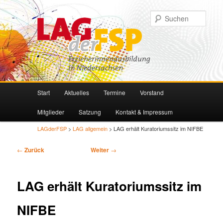
Such
Hauptmenü
Start
Aktuelles
Termine
Vorstand
Zum
Zum
Mitglieder
Satzung
Kontakt & Impressum
primären
sekundären
LAGderFSP
>
LAG allgemein
> LAG erhält Kuratoriumssitz im NIFBE
Inhalt
Inhalt
Beitragsnavigation
←
Zurück
Weiter
→
springen
springen
LAG erhält Kuratoriumssitz im
NIFBE